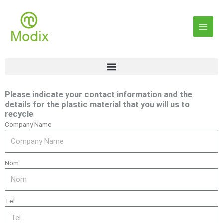
Aller
Main
au
contenu
Men
Please indicate your contact information and the
details for the plastic material that you will us to
recycle
Company Name
Nom
Tel